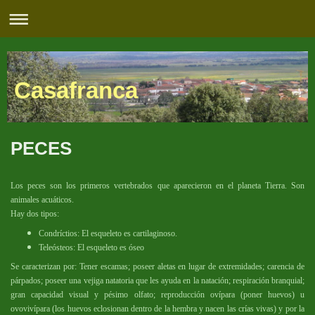
Casafranca
PECES
Los peces son los primeros vertebrados que aparecieron en el planeta Tierra. Son
animales acuáticos.
Hay dos tipos:
Condríctios: El esqueleto es cartilaginoso.
Teleósteos: El esqueleto es óseo
Se caracterizan por: Tener escamas; poseer aletas en lugar de extremidades; carencia de
párpados; poseer una vejiga natatoria que les ayuda en la natación; respiración branquial;
gran capacidad visual y pésimo olfato; reproducción ovípara (poner huevos) u
ovovivípara (los huevos eclosionan dentro de la hembra y nacen las crías vivas) y por la