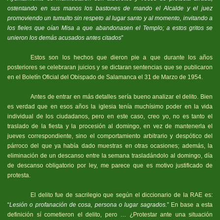
ostentando en sus manos los bastones de mando el Alcalde y el juez
promoviendo un tumulto sin respeto al lugar santo y al momento, invitando a
los fieles que oían Misa a que abandonasen el Templo; a estos gritos se
unieron los demás acusados antes citados
”
Estos son los hechos que dieron pie a que durante los años
posteriores se celebraran juicios y se dictaran sentencias que se publicaron
en el Boletín Oficial del Obispado de Salamanca el 31 de Marzo de 1954.
Antes de entrar en más detalles sería bueno analizar el delito. Bien
es verdad que en esos años la iglesia tenía muchísimo poder en la vida
individual de los ciudadanos, pero en este caso, creo yo, no es tanto el
traslado de la fiesta y la procesión al domingo, en vez de mantenerla el
jueves correspondiente, sino el comportamiento arbitrario y despótico del
párroco del que ya había dado muestras en otras ocasiones; además, la
eliminación de un descanso entre la semana trasladándolo al domingo, día
de descanso obligatorio por ley, me parece que es motivo justificado de
protesta.
El delito fue de sacrilegio que según el diccionario de la RAE es:
“
Lesión o profanación de cosa, persona o lugar sagrados.
”
En base a esta
definición sí cometieron el delito, pero … ¿Protestar ante una situación