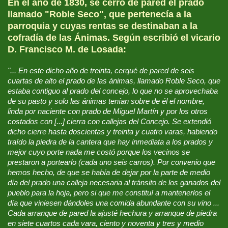
En el año de 1830, se cerró de pared el prado
llamado "Roble Seco", que pertenecía a la
parroquia y cuyas rentas se destinaban a la
cofradía de las Ánimas. Según escribió el vicario
D. Francisco M. de Losada:
"... En este dicho año de treinta, cerqué de pared de seis
cuartas de alto el prado de las ánimas, llamado Roble Seco, que
estaba contiguo al prado del concejo, lo que no se aprovechaba
de su pasto y solo las ánimas tenían sobre de él el nombre,
linda por naciente con prado de Miguel Martín y por los otros
costados con [...] cierra con callejas del Concejo. Se extendió
dicho cierre hasta doscientas y treinta y cuatro varas, habiendo
traído la piedra de la cantera que hay inmediata a los prados y
mejor cuyo porte nada me costó porque los vecinos se
prestaron a portearlo (cada uno seis carros). Por convenio que
hemos hecho, de que se había de dejar por la parte de medio
día del prado una calleja necesaria al tránsito de los ganados del
pueblo para la hoja, pero si que me constituí a mantenerlos el
día que viniesen dándoles una comida abundante con su vino ...
Cada arranque de pared la ajusté hechura y arranque de piedra
en siete cuartos cada vara, ciento y noventa y tres y medio