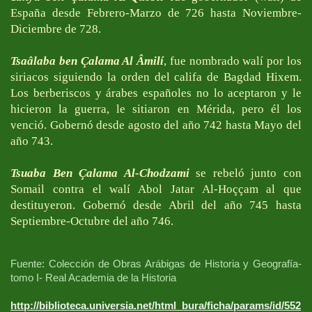
España desde Febrero-Marzo de 726 hasta Noviembre-
Diciembre de 728.
Tsaâlaba ben Çalama Al Âmilí
, fue nombrado walí por los
siriacos siguiendo la orden del califa de Bagdad Hixem.
Los berberiscos y árabes españoles no lo aceptaron y le
hicieron la guerra, le sitiaron en Mérida, pero él los
venció. Gobernó desde agosto del año 742 hasta Mayo del
año 743.
Tsuaba Ben Çalama Al-Chodzami
se rebeló junto con
Somail contra el walí Abol Jatar Al-Hoççam al que
destituyeron. Gobernó desde Abril del año 745 hasta
Septiembre-Octubre del año 746.
Fuente: Colección de Obras Arábigas de Historia y Geografía-
tomo I- Real Academia de la Historia
http://biblioteca.universia.net/html_bura/ficha/params/id/552